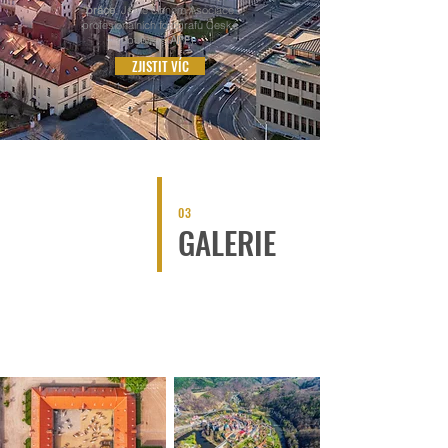
práce
. Jsme členem Asociace
profesionálních fotografů České
republiky (
APF
).
ZJISTIT VÍC
03
GALERIE