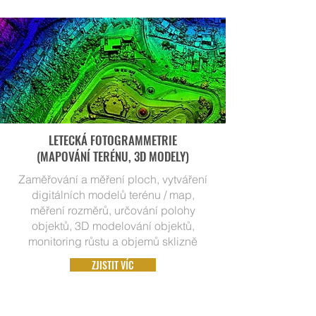
LETECKÁ FOTOGRAMMETRIE
(MAPOVÁNÍ TERÉNU, 3D MODELY)
Zaměřování a měření ploch, vytváření
digitálních modelů terénu / map,
měření rozměrů, určování polohy
objektů, 3D modelování objektů,
monitoring růstu a objemů sklizně
ZJISTIT VÍC