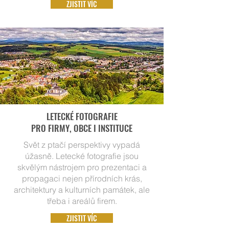
ZJISTIT VÍC
LETECKÉ FOTOGRAFIE
PRO FIRMY, OBCE I INSTITUCE
Svět z ptačí perspektivy vypadá
úžasně. Letecké fotografie jsou
skvělým nástrojem pro prezentaci a
propagaci nejen přírodních krás,
architektury a kulturních památek, ale
třeba i areálů firem.
ZJISTIT VÍC