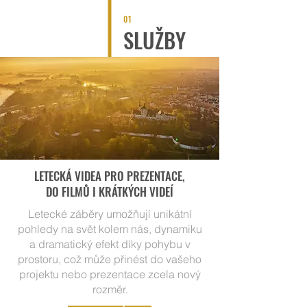
01
SLUŽBY
LETECKÁ VIDEA PRO PREZENTACE,
DO FILMŮ I KRÁTKÝCH VIDEÍ
Letecké záběry umožňují unikátní
pohledy na svět kolem nás, dynamiku
a dramatický efekt díky pohybu v
prostoru, což může přinést do vašeho
projektu nebo prezentace zcela nový
rozměr.