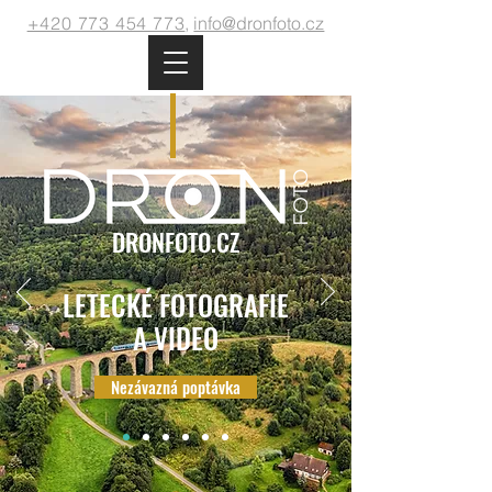
+420 773 454 773
,
info@dronfoto.cz
DRONFOTO.CZ
LETECKÉ FOTOGRAFIE
A VIDEO
Nezávazná poptávka