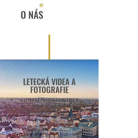
02
O NÁS
LETECKÁ VIDEA A
FOTOGRAFIE
A LETECK
Á FOTOGRAMMETRIE
S
VYUŽITÍM DRONŮ
Bezpečné a legální focení
profesionálními drony. Poskytujeme
kompletní služby od
firemních fotek
,
leteckých záběrů
pro město či obec,
filmových záběrů
až po
mapování
terénu
, tvorbu
3D objektů
,
inspekční